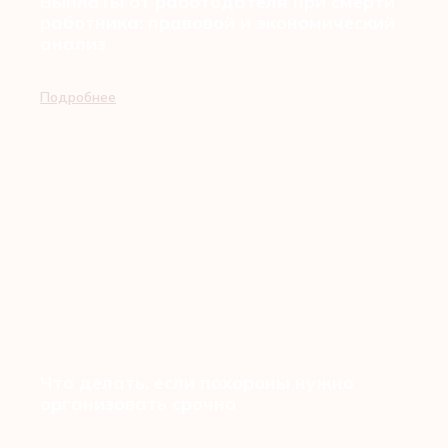
Выплаты от работодателя при смерти
работника: правовой и экономический
анализ
Подробнее
Что делать, если похороны нужно
организовать срочно