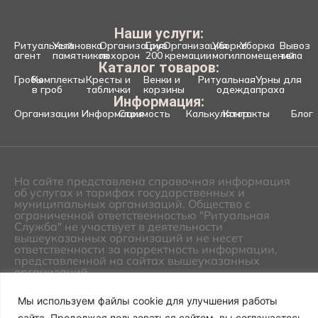
Наши услуги:
Ритуальный
Установка
Организация
Груз
Организация
Уборка
Уборка
Вывоз
агент
памятников
похорон
200
кремации
могил
помещений
тела
Каталог товаров:
Гробы
Комплекты
Кресты и
Венки и
Ритуальная
Урны для
в гроб
таблички
корзины
одежда
праха
Информация:
Организации
Информация
Стоимость
Калькулятор
Контакты
Блог
На сайте представлена справочная информация
об услугах и тарифах государственных и
муниципальных организаций. Общество с
ограниченной ответственностью "Ритуальная
Служба" не участвует в деятельности
вышеуказанных организаций и не несет
ответственности за корректность информации,
представленной на сайтах вышеуказанных
организаций.
©2026 ООО "Ритуальная
Политика
служба". Все права защищены!
конфиденциальност
Мы используем файлы cookie для улучшения работы
сайта. Продолжая пользоваться сайтом, вы соглашаетесь