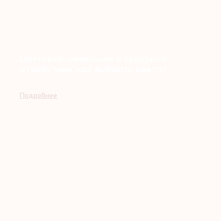
Цветовой символизм в траурной
атрибутике: как выбрать цвета?
Подробнее