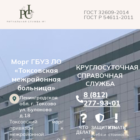
ГОСТ 32609-2014
ГОСТ Р 54611-2011
Морг ГБУЗ ЛО
КРУГЛОСУТОЧНАЯ
«Токсовская
СПРАВОЧНАЯ
межрайонная
СЛУЖБА
больница»
8 (812)
Ленинградская
277-93-01
обл. г. Токсово
ул. Буланова
д.18
Токсовский морг
привязан к
ЧТО
ЗАЩИТИТЬ
УЗНАТЬ
ДЕЛАТЬ
межрайонной
себя и
стоимость
в