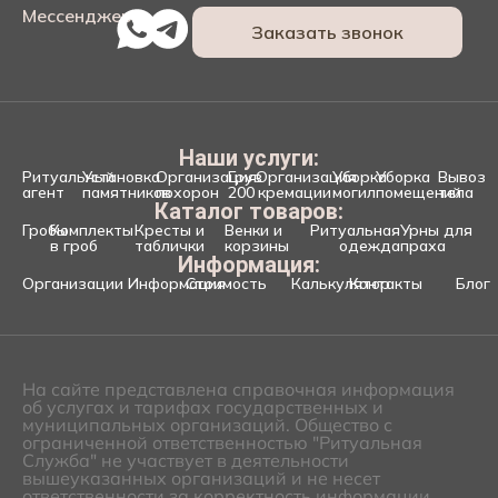
Мессенджеры:
Заказать звонок
Наши услуги:
Ритуальный
Установка
Организация
Груз
Организация
Уборка
Уборка
Вывоз
агент
памятников
похорон
200
кремации
могил
помещений
тела
Каталог товаров:
Гробы
Комплекты
Кресты и
Венки и
Ритуальная
Урны для
в гроб
таблички
корзины
одежда
праха
Информация:
Организации
Информация
Стоимость
Калькулятор
Контакты
Блог
На сайте представлена справочная информация
об услугах и тарифах государственных и
муниципальных организаций. Общество с
ограниченной ответственностью "Ритуальная
Служба" не участвует в деятельности
вышеуказанных организаций и не несет
ответственности за корректность информации,