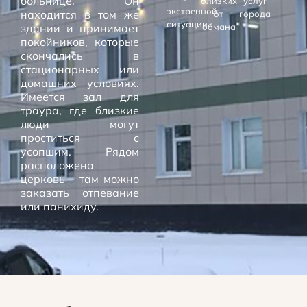
больнице. Он
близких
услуг
экстренной
находится в том же
от
города
ситуации
здании и принимает
обмана
покойников, которые
скончались в
стационарных или
домашних условиях.
Имеется зал для
траура, где близкие
люди могут
проститься с
усопшим. Рядом
расположена
церковь – там можно
заказать отпевание
или панихиду.