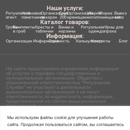
Наши услуги:
Ритуальный
Установка
Организация
Груз
Организация
Уборка
Уборка
Вывоз
агент
памятников
похорон
200
кремации
могил
помещений
тела
Каталог товаров:
Гробы
Комплекты
Кресты и
Венки и
Ритуальная
Урны для
в гроб
таблички
корзины
одежда
праха
Информация:
Организации
Информация
Стоимость
Калькулятор
Контакты
Блог
На сайте представлена справочная информация
об услугах и тарифах государственных и
муниципальных организаций. Общество с
ограниченной ответственностью "Ритуальная
Служба" не участвует в деятельности
вышеуказанных организаций и не несет
ответственности за корректность информации,
представленной на сайтах вышеуказанных
организаций.
©2026 ООО "Ритуальная
Политика
служба". Все права защищены!
конфиденциальност
Мы используем файлы cookie для улучшения работы
сайта. Продолжая пользоваться сайтом, вы соглашаетесь