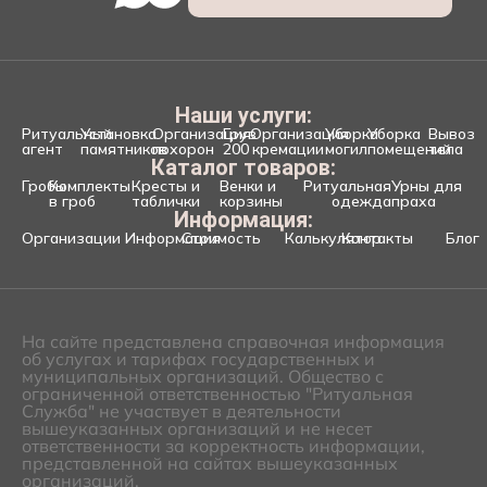
Наши услуги:
Ритуальный
Установка
Организация
Груз
Организация
Уборка
Уборка
Вывоз
агент
памятников
похорон
200
кремации
могил
помещений
тела
Каталог товаров:
Гробы
Комплекты
Кресты и
Венки и
Ритуальная
Урны для
в гроб
таблички
корзины
одежда
праха
Информация:
Организации
Информация
Стоимость
Калькулятор
Контакты
Блог
На сайте представлена справочная информация
об услугах и тарифах государственных и
муниципальных организаций. Общество с
ограниченной ответственностью "Ритуальная
Служба" не участвует в деятельности
вышеуказанных организаций и не несет
ответственности за корректность информации,
представленной на сайтах вышеуказанных
организаций.