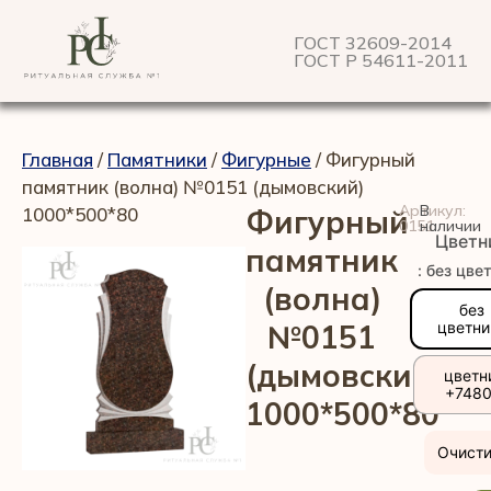
ГОСТ 32609-2014
ГОСТ Р 54611-2011
Главная
/
Памятники
/
Фигурные
/ Фигурный
памятник (волна) №0151 (дымовский)
Артикул:
В
1000*500*80
Фигурный
0151
наличии
Цветн
памятник
: без цве
(волна)
без
№0151
цветни
(дымовский)
цветн
+748
1000*500*80
Очисти