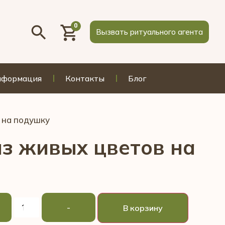
0
Вызвать ритуального агента
нформация
Контакты
Блог
 на подушку
из живых цветов на
-
В корзину