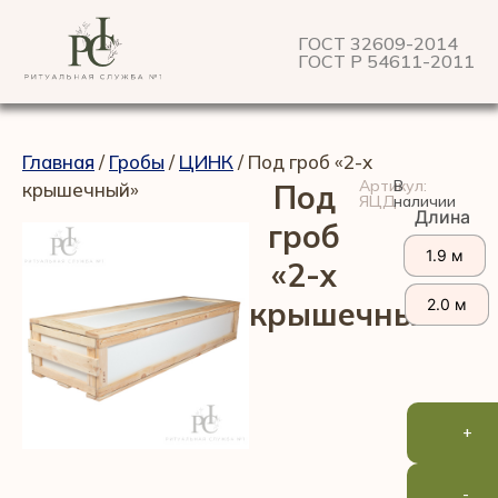
ГОСТ 32609-2014
ГОСТ Р 54611-2011
Главная
/
Гробы
/
ЦИНК
/ Под гроб «2-х
Артикул:
В
крышечный»
Под
ЯЦД
наличии
Длина
гроб
1.9 м
«2-х
крышечный»
2.0 м
+
-