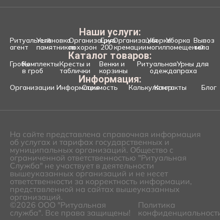
Наши услуги:
Ритуальный
Установка
Организация
Груз
Организация
Уборка
Уборка
Вывоз
агент
памятников
похорон
200
кремации
могил
помещений
тела
Каталог товаров:
Гробы
Комплекты
Кресты и
Венки и
Ритуальная
Урны для
в гроб
таблички
корзины
одежда
праха
Информация:
Организации
Информация
Стоимость
Калькулятор
Контакты
Блог
На сайте представлена справочная информация
об услугах и тарифах государственных и
муниципальных организаций. Общество с
ограниченной ответственностью "Ритуальная
Служба" не участвует в деятельности
вышеуказанных организаций и не несет
ответственности за корректность информации,
представленной на сайтах вышеуказанных
организаций.
©2026 ООО "Ритуальная
Политика
служба". Все права защищены!
конфиденциальност