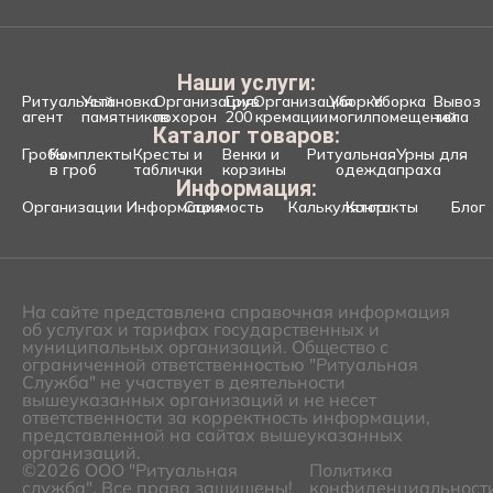
Наши услуги:
Ритуальный
Установка
Организация
Груз
Организация
Уборка
Уборка
Вывоз
агент
памятников
похорон
200
кремации
могил
помещений
тела
Каталог товаров:
Гробы
Комплекты
Кресты и
Венки и
Ритуальная
Урны для
в гроб
таблички
корзины
одежда
праха
Информация:
Организации
Информация
Стоимость
Калькулятор
Контакты
Блог
На сайте представлена справочная информация
об услугах и тарифах государственных и
муниципальных организаций. Общество с
ограниченной ответственностью "Ритуальная
Служба" не участвует в деятельности
вышеуказанных организаций и не несет
ответственности за корректность информации,
представленной на сайтах вышеуказанных
организаций.
©2026 ООО "Ритуальная
Политика
служба". Все права защищены!
конфиденциальност