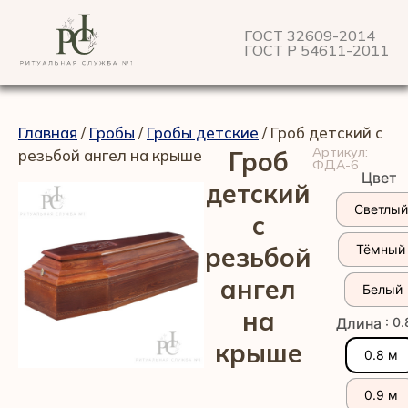
ГОСТ 32609-2014
ГОСТ Р 54611-2011
Главная
/
Гробы
/
Гробы детские
/ Гроб детский с
Артикул:
резьбой ангел на крыше
Гроб
ФДА-6
Цвет
детский
Светлый
с
резьбой
Тёмный
ангел
Белый
на
: 0
Длина
крыше
0.8 м
0.9 м