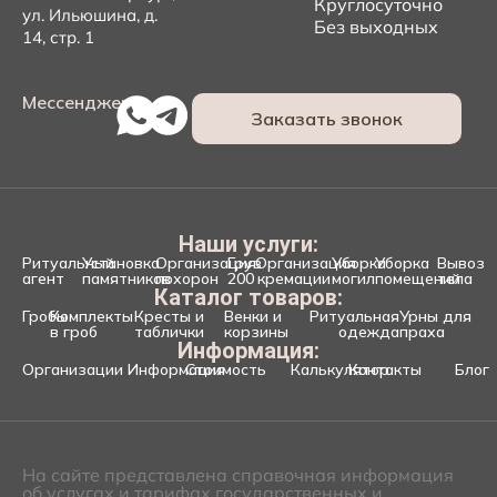
Круглосуточно
ул. Ильюшина, д.
Без выходных
14, стр. 1
Мессенджеры:
Заказать звонок
Наши услуги:
Ритуальный
Установка
Организация
Груз
Организация
Уборка
Уборка
Вывоз
агент
памятников
похорон
200
кремации
могил
помещений
тела
Каталог товаров:
Гробы
Комплекты
Кресты и
Венки и
Ритуальная
Урны для
в гроб
таблички
корзины
одежда
праха
Информация:
Организации
Информация
Стоимость
Калькулятор
Контакты
Блог
На сайте представлена справочная информация
об услугах и тарифах государственных и