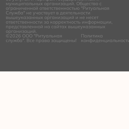
муниципальных организаций. Общество с
ограниченной ответственностью "Ритуальная
Служба" не участвует в деятельности
вышеуказанных организаций и не несет
ответственности за корректность информации,
представленной на сайтах вышеуказанных
организаций.
©2026 ООО "Ритуальная
Политика
служба". Все права защищены!
конфиденциальност