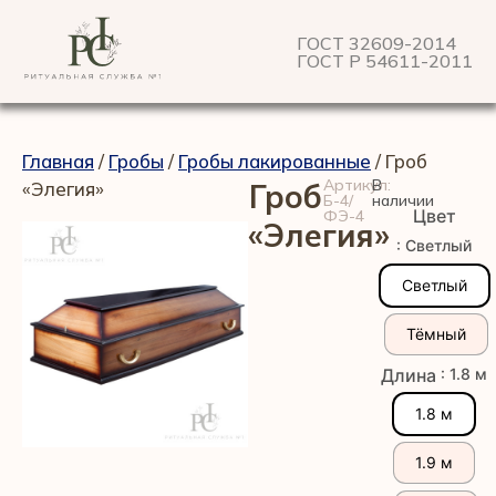
ГОСТ 32609-2014
ГОСТ Р 54611-2011
Главная
/
Гробы
/
Гробы лакированные
/ Гроб
Артикул:
В
«Элегия»
Гроб
Б-4/
наличии
Цвет
ФЭ-4
«Элегия»
: Светлый
Светлый
Тёмный
: 1.8 м
Длина
1.8 м
1.9 м