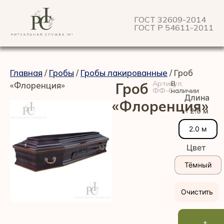
ГОСТ 32609-2014
ГОСТ Р 54611-2011
Главная
/
Гробы
/
Гробы лакированные
/ Гроб
Артикул:
В
«Флоренция»
Гроб
ФФ-6
наличии
Длина
«Флоренция»
: 2.0 м
2.0 м
Цвет
Тёмный
Очистить
+