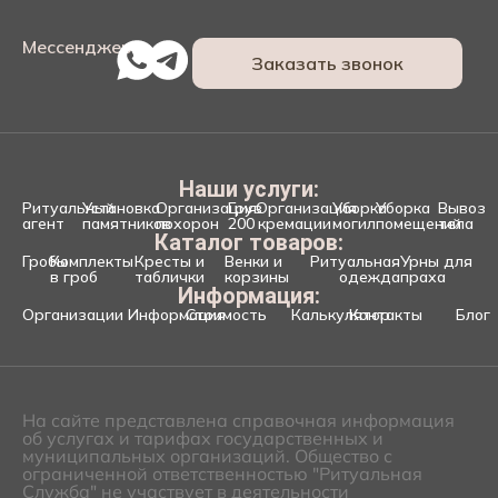
Мессенджеры:
Заказать звонок
Наши услуги:
Ритуальный
Установка
Организация
Груз
Организация
Уборка
Уборка
Вывоз
агент
памятников
похорон
200
кремации
могил
помещений
тела
Каталог товаров:
Гробы
Комплекты
Кресты и
Венки и
Ритуальная
Урны для
в гроб
таблички
корзины
одежда
праха
Информация:
Организации
Информация
Стоимость
Калькулятор
Контакты
Блог
На сайте представлена справочная информация
об услугах и тарифах государственных и
муниципальных организаций. Общество с
ограниченной ответственностью "Ритуальная
Служба" не участвует в деятельности