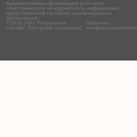
вышеуказанных организаций и не несет
ответственности за корректность информации,
представленной на сайтах вышеуказанных
организаций.
©2026 ООО "Ритуальная
Политика
служба". Все права защищены!
конфиденциальност