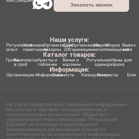
Мессенджеры:
Заказать звонок
Наши услуги:
Ритуальный
Установка
Организация
Груз
Организация
Уборка
Уборка
Вывоз
агент
памятников
похорон
200
кремации
могил
помещений
тела
Каталог товаров:
Гробы
Комплекты
Кресты и
Венки и
Ритуальная
Урны для
в гроб
таблички
корзины
одежда
праха
Информация:
Организации
Информация
Стоимость
Калькулятор
Контакты
Блог
На сайте представлена справочная информация
об услугах и тарифах государственных и
муниципальных организаций. Общество с
ограниченной ответственностью "Ритуальная
Служба" не участвует в деятельности
вышеуказанных организаций и не несет
ответственности за корректность информации,