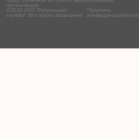
представленной на сайтах вышеуказанных
организаций.
©2026 ООО "Ритуальная
Политика
служба". Все права защищены!
конфиденциальност