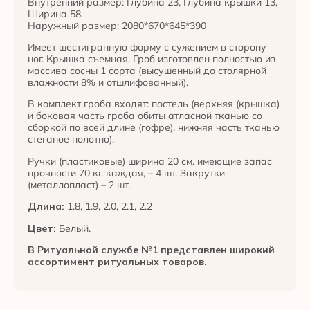
Внутренний размер: Глубина 23, Глубина крышки 13,
Ширина 58.
Наружный размер: 2080*670*645*390
Имеет шестигранную форму с сужением в сторону
ног. Крышка съемная. Гроб изготовлен полностью из
массива сосны 1 сорта (высушенный до столярной
влажности 8% и отшлифованный).
В комплект гроба входят: постель (верхняя (крышка)
и боковая часть гроба обиты атласной тканью со
сборкой по всей длине (гофре), нижняя часть тканью
стеганое полотно).
Ручки (пластиковые) ширина 20 см. имеющие запас
прочности 70 кг. каждая, – 4 шт. Закрутки
(металлопласт) – 2 шт.
Длина:
1.8, 1.9, 2.0, 2.1, 2.2
Цвет:
Белый.
В Ритуальной службе №1 представлен широкий
ассортимент ритуальных товаров.