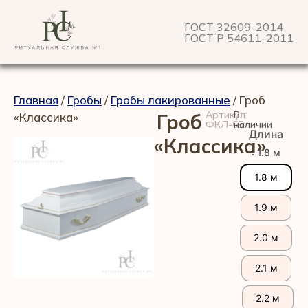
ГОСТ 32609-2014
ГОСТ Р 54611-2011
Главная
/
Гробы
/
Гробы лакированные
/ Гроб
Артикул:
В
«Классика»
Гроб
ФКЛ-6Б
наличии
Длина
«Классика»
: 1.8 м
1.8 м
1.9 м
2.0 м
2.1 м
2.2 м