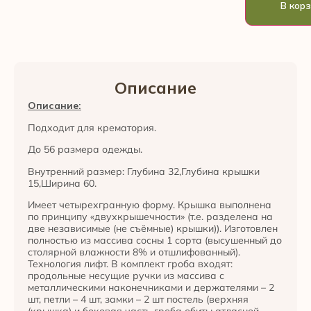
В кор
Описание
Описание:
Подходит для крематория.
До 56 размера одежды.
Внутренний размер: Глубина 32,Глубина крышки
15,Ширина 60.
Имеет четырехгранную форму. Крышка выполнена
по принципу «двухкрышечности» (т.е. разделена на
две независимые (не съёмные) крышки)). Изготовлен
полностью из массива сосны 1 сорта (высушенный до
столярной влажности 8% и отшлифованный).
Технология лифт. В комплект гроба входят:
продольные несущие ручки из массива с
металлическими наконечниками и держателями – 2
шт, петли – 4 шт, замки – 2 шт постель (верхняя
(крышка) и боковая часть гроба обиты атласной