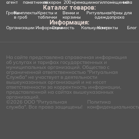
агент
памятников
похорон
200
кремации
могил
помещений
тела
Каталог товаров:
Гробы
Комплекты
Кресты и
Венки и
Ритуальная
Урны для
в гроб
таблички
корзины
одежда
праха
Информация:
Организации
Информация
Стоимость
Калькулятор
Контакты
Блог
На сайте представлена справочная информация
об услугах и тарифах государственных и
муниципальных организаций. Общество с
ограниченной ответственностью "Ритуальная
Служба" не участвует в деятельности
вышеуказанных организаций и не несет
ответственности за корректность информации,
представленной на сайтах вышеуказанных
организаций.
©2026 ООО "Ритуальная
Политика
служба". Все права защищены!
конфиденциальност