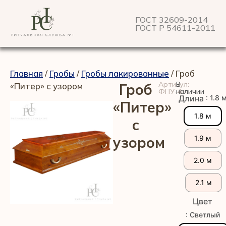
ГОСТ 32609-2014
ГОСТ Р 54611-2011
Главная
/
Гробы
/
Гробы лакированные
/ Гроб
Артикул:
В
«Питер» с узором
Гроб
ФПУ-4
наличии
: 1.8 
Длина
«Питер»
1.8 м
с
узором
1.9 м
2.0 м
2.1 м
Цвет
: Светлый