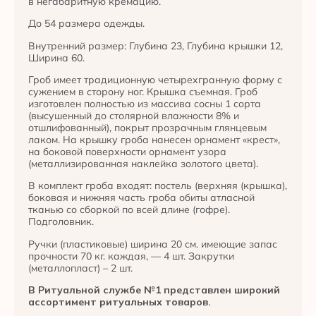
в негабаритную кремацию.
До 54 размера одежды.
Внутренний размер: Глубина 23, Глубина крышки 12,
Ширина 60.
Гроб имеет традиционную четырехгранную форму с
сужением в сторону ног. Крышка съемная. Гроб
изготовлен полностью из массива сосны 1 сорта
(высушенный до столярной влажности 8% и
отшлифованный), покрыт прозрачным глянцевым
лаком. На крышку гроба нанесен орнамент «крест»,
на боковой поверхности орнамент узора
(металлизированная наклейка золотого цвета).
В комплект гроба входят: постель (верхняя (крышка),
боковая и нижняя часть гроба обиты атласной
тканью со сборкой по всей длине (гофре).
Подголовник.
Ручки (пластиковые) ширина 20 см. имеющие запас
прочности 70 кг. каждая, — 4 шт. Закрутки
(металлопласт) – 2 шт.
В Ритуальной службе №1 представлен широкий
ассортимент ритуальных товаров.