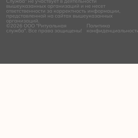
Служба" не участвует в деятельности
вышеуказанных организаций и не несет
ответственности за корректность информации,
представленной на сайтах вышеуказанных
организаций.
©2026 ООО "Ритуальная
Политика
служба". Все права защищены!
конфиденциальност