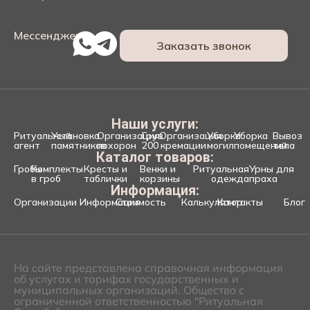
Мессенджеры:
Заказать звонок
Наши услуги:
Ритуальный
Установка
Организация
Груз
Организация
Уборка
Уборка
Вывоз
агент
памятников
похорон
200
кремации
могил
помещений
тела
Каталог товаров:
Гробы
Комплекты
Кресты и
Венки и
Ритуальная
Урны для
в гроб
таблички
корзины
одежда
праха
Информация:
Организации
Информация
Стоимость
Калькулятор
Контакты
Блог
На сайте представлена справочная информация
об услугах и тарифах государственных и
муниципальных организаций. Общество с
ограниченной ответственностью "Ритуальная