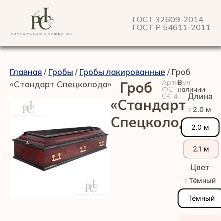
ГОСТ 32609-2014
ГОСТ Р 54611-2011
Главная
/
Гробы
/
Гробы лакированные
/ Гроб
Артикул:
В
«Стандарт Спецколода»
Гроб
ФС-
наличии
Длина
СК-4
«Стандарт
: 2.0 м
Спецколода»
2.0 м
2.1 м
Цвет
: Тёмный
Тёмный