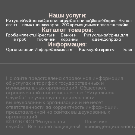
Наши услуги:
Ритуальный
Установка
Организация
Груз
Организация
Уборка
Уборка
Вывоз
агент
памятников
похорон
200
кремации
могил
помещений
тела
Каталог товаров:
Гробы
Комплекты
Кресты и
Венки и
Ритуальная
Урны для
в гроб
таблички
корзины
одежда
праха
Информация:
Организации
Информация
Стоимость
Калькулятор
Контакты
Блог
На сайте представлена справочная информация
об услугах и тарифах государственных и
муниципальных организаций. Общество с
ограниченной ответственностью "Ритуальная
Служба" не участвует в деятельности
вышеуказанных организаций и не несет
ответственности за корректность информации,
представленной на сайтах вышеуказанных
организаций.
©2026 ООО "Ритуальная
Политика
служба". Все права защищены!
конфиденциальност