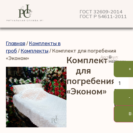
ГОСТ 32609-2014
ГОСТ Р 54611-2011
Главная
/
Комплекты в
гроб
/
Комплекты
/ Комплект для погребения
Артикул:
В
«Эконом»
Комплект
ПР-050Э
наличии
для
+
погребения
3
«Эконом»
-
90
В