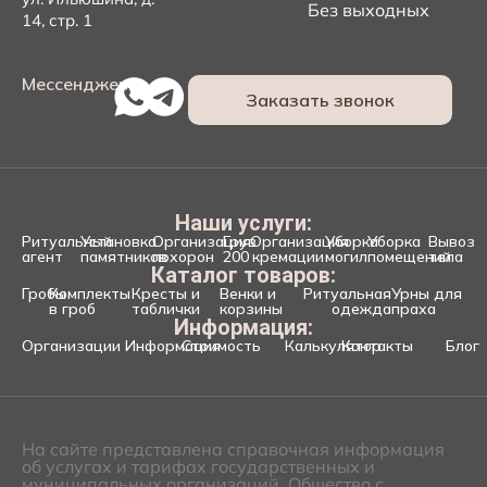
Без выходных
14, стр. 1
Мессенджеры:
Заказать звонок
Наши услуги:
Ритуальный
Установка
Организация
Груз
Организация
Уборка
Уборка
Вывоз
агент
памятников
похорон
200
кремации
могил
помещений
тела
Каталог товаров:
Гробы
Комплекты
Кресты и
Венки и
Ритуальная
Урны для
в гроб
таблички
корзины
одежда
праха
Информация:
Организации
Информация
Стоимость
Калькулятор
Контакты
Блог
На сайте представлена справочная информация
об услугах и тарифах государственных и
муниципальных организаций. Общество с