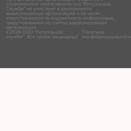
ограниченной ответственностью "Ритуальная
Служба" не участвует в деятельности
вышеуказанных организаций и не несет
ответственности за корректность информации,
представленной на сайтах вышеуказанных
организаций.
©2026 ООО "Ритуальная
Политика
служба". Все права защищены!
конфиденциальност