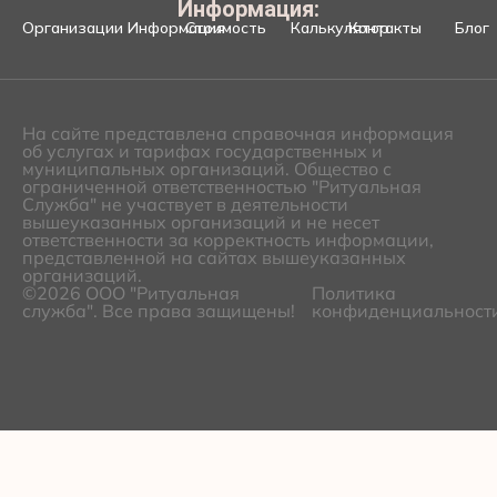
Информация:
Организации
Информация
Стоимость
Калькулятор
Контакты
Блог
На сайте представлена справочная информация
об услугах и тарифах государственных и
муниципальных организаций. Общество с
ограниченной ответственностью "Ритуальная
Служба" не участвует в деятельности
вышеуказанных организаций и не несет
ответственности за корректность информации,
представленной на сайтах вышеуказанных
организаций.
©2026 ООО "Ритуальная
Политика
служба". Все права защищены!
конфиденциальност