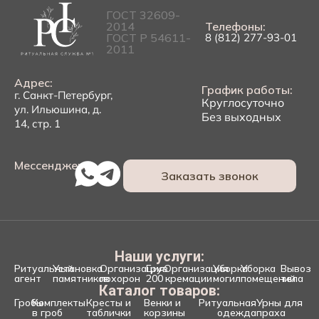
ГОСТ 32609-
2014
Телефоны:
ГОСТ Р 54611-
8 (812) 277-93-01
2011
Адрес:
График работы:
г. Санкт-Петербург,
Круглосуточно
ул. Ильюшина, д.
Без выходных
14, стр. 1
Мессенджеры:
Заказать звонок
Наши услуги:
Ритуальный
Установка
Организация
Груз
Организация
Уборка
Уборка
Вывоз
агент
памятников
похорон
200
кремации
могил
помещений
тела
Каталог товаров:
Гробы
Комплекты
Кресты и
Венки и
Ритуальная
Урны для
в гроб
таблички
корзины
одежда
праха