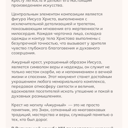
кресту лёгкость и делают его настоящим
произведением искусства.
Центральным элементом композиции является
фигура Иисуса Христа, выполненная с
исключительной детализацией и трепетом,
показывающим мгновения его жертвенности и
милосердия. Каждая черточка лица, складка
одежды и контур тела Христова выполнены с
безупречной точностью, что вызывает у зрителя
чувство глубокого благоговения и духовного
созерцания.
Ажурный крест, украшенный образом Иисуса,
является символом веры и надежды, он служит не
только местом скорби, но и напоминанием о вечной
жизни и спасении. Этот монумент станет достойным
украшением любого мемориального комплекса,
передавая атмосферу святости и величия,
вдохновляя посетителей искать утешение и покой в
духовных размышлениях.
Крест на могилу «Ажурный» — это не просто
памятник, это Знак, сотканный из многовековых
традиций, мастерства и веры, служащий памятью о
тех, кто был дорог.