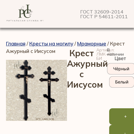
ГОСТ 32609-2014
ГОСТ Р 54611-2011
Главная
/
Кресты на могилу
/
Мраморные
/ Крест
Артикул:
В
Ажурный с Иисусом
Крест
ЛМК-4И/
наличии
Цвет
БИ
Ажурный
Чёрный
с
Иисусом
Белый
+
-