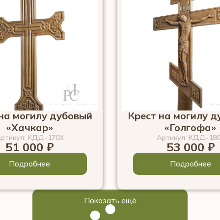
на могилу дубовый
Крест на могилу 
«Хачкар»
«Голгофа»
ртикул: КДД-170Х
Артикул: КДД-18
51 000
₽
53 000
₽
Подробнее
Подробнее
Показать ещё