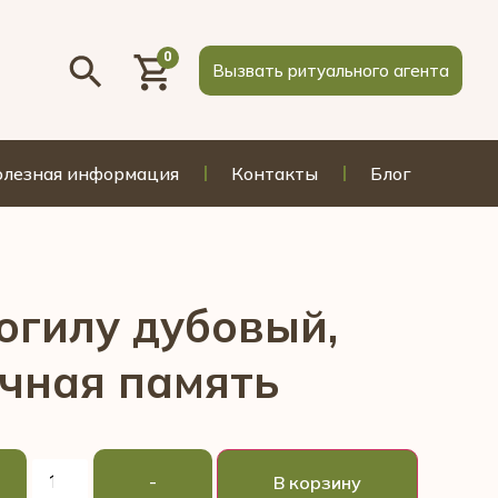
0
Вызвать ритуального агента
лезная информация
Контакты
Блог
огилу дубовый,
ечная память
-
В корзину