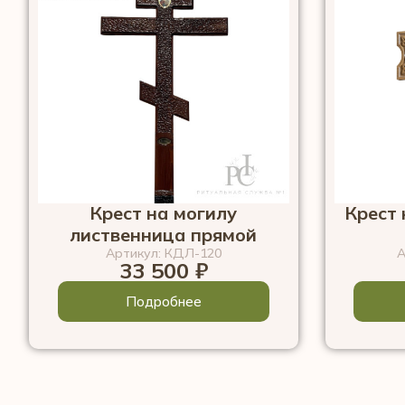
Крест на могилу
Крест 
лиственница прямой
Артикул: КДЛ-120
А
33 500
₽
Подробнее