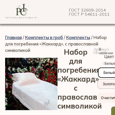
ГОСТ 32609-2014
ГОСТ Р 54611-2011
Главная
/
Комплекты в гроб
/
Комплекты
/ Набор
для погребения «Жаккард», с православной
Артикул:
В
символикой
Набор
ПР-010
наличии
Цвет
для
: Белы
погребения
Белый
«Жаккард»,
Золото
с
православной
Очисти
символикой