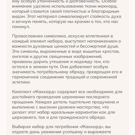
ему особую утонченность и долговечность. Особое
внимание уделено использованию ткани жаккард,
который славится своей плотностью и благородным
видом. Этот материал символизирует стойкость духа
и вечную память, которую мы храним о тех, кто нас
покинул.
Православная символика, искусно вплетенная в
каждый элемент набора, выступает напоминанием о
важности духовных ценностей и бессмертной душе.
Эти символы, выраженные в виде вышитых крестов,
ангелов и других священных изображений,
призваны дарить утешение и надежду тем, кто
остался в земном пути. Они добавляют особую
значимость погребальному обряду, превращая его в
гармоничное соединение традиций и современной
эстетики.
Комплект «Жаккард» содержит все необходимое для
достойного проведения церемонии последнего
прощания. Каждая деталь тщательно продумана и
выполнена с высоким уровнем мастерства, что
делает этот набор идеальным вариантом как для
церковного, так и для гражданского обряда.
Выбирая набор для погребения «Жаккард», вы
отдаете дань уважения усопшему и выражаете