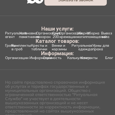
Наши услуги:
Ритуальный
Установка
Организация
Груз
Организация
Уборка
Уборка
Вывоз
агент
памятников
похорон
200
кремации
могил
помещений
тела
Каталог товаров:
Гробы
Комплекты
Кресты и
Венки и
Ритуальная
Урны для
в гроб
таблички
корзины
одежда
праха
Информация:
Организации
Информация
Стоимость
Калькулятор
Контакты
Блог
На сайте представлена справочная информация
об услугах и тарифах государственных и
муниципальных организаций. Общество с
ограниченной ответственностью "Ритуальная
Служба" не участвует в деятельности
вышеуказанных организаций и не несет
ответственности за корректность информации,
представленной на сайтах вышеуказанных
организаций.