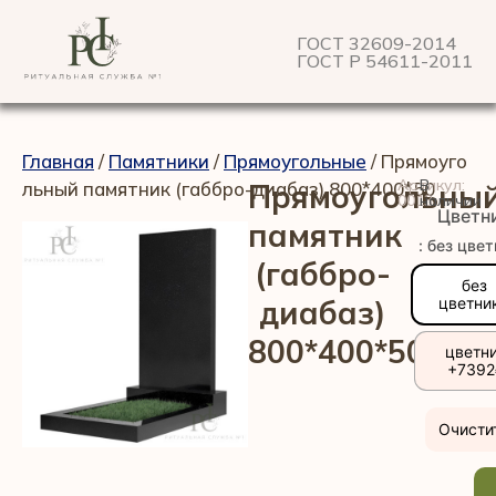
ГОСТ 32609-2014
ГОСТ Р 54611-2011
Главная
/
Памятники
/
Прямоугольные
/ Прямоуго
Артикул:
В
льный памятник (габбро-диабаз) 800*400*50
Прямоугольны
0013
наличии
Цветн
памятник
: без цве
(габбро-
без
диабаз)
цветни
800*400*50
цветн
+7392
Очисти