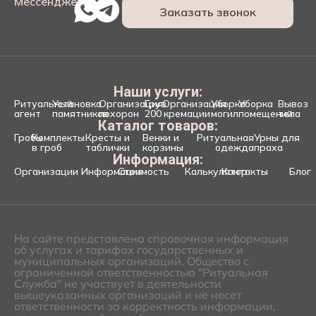
Мессенджеры:
Заказать звонок
Наши услуги:
Ритуальный
Установка
Организация
Груз
Организация
Уборка
Уборка
Вывоз
агент
памятников
похорон
200
кремации
могил
помещений
тела
Каталог товаров:
Гробы
Комплекты
Кресты и
Венки и
Ритуальная
Урны для
в гроб
таблички
корзины
одежда
праха
Информация:
Организации
Информация
Стоимость
Калькулятор
Контакты
Блог
На сайте представлена справочная информация
об услугах и тарифах государственных и
муниципальных организаций. Общество с
ограниченной ответственностью "Ритуальная
Служба" не участвует в деятельности
вышеуказанных организаций и не несет
ответственности за корректность информации,