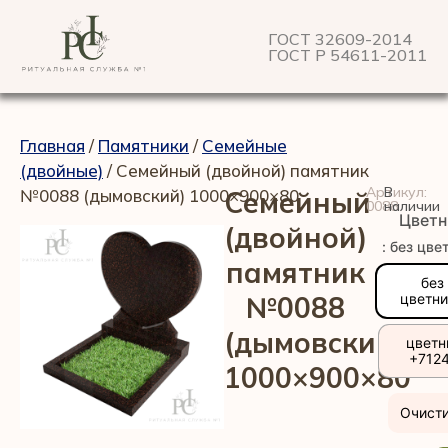
ГОСТ 32609-2014
ГОСТ Р 54611-2011
Главная
/
Памятники
/
Семейные
(двойные)
/ Семейный (двойной) памятник
Артикул:
В
№0088 (дымовский) 1000×900×80
Семейный
0088
наличии
Цветн
(двойной)
: без цве
памятник
без
№0088
цветн
(дымовский)
цветн
+712
1000×900×80
Очист