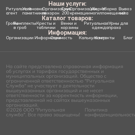
Наши услуги:
Ритуальный
Установка
Организация
Груз
Организация
Уборка
Уборка
Вывоз
агент
памятников
похорон
200
кремации
могил
помещений
тела
Каталог товаров:
Гробы
Комплекты
Кресты и
Венки и
Ритуальная
Урны для
в гроб
таблички
корзины
одежда
праха
Информация:
Организации
Информация
Стоимость
Калькулятор
Контакты
Блог
На сайте представлена справочная информация
об услугах и тарифах государственных и
муниципальных организаций. Общество с
ограниченной ответственностью "Ритуальная
Служба" не участвует в деятельности
вышеуказанных организаций и не несет
ответственности за корректность информации,
представленной на сайтах вышеуказанных
организаций.
©2026 ООО "Ритуальная
Политика
служба". Все права защищены!
конфиденциальност