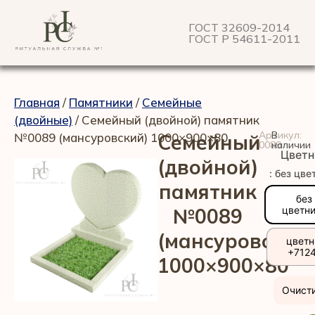
ГОСТ 32609-2014
ГОСТ Р 54611-2011
Главная
/
Памятники
/
Семейные
(двойные)
/ Семейный (двойной) памятник
Артикул:
В
№0089 (мансуровский) 1000×900×80
Семейный
0089
наличии
Цветн
(двойной)
: без цве
памятник
без
№0089
цветн
(мансуровский)
цветн
+712
1000×900×80
Очист