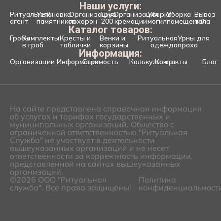
Наши услуги:
Ритуальный
Установка
Организация
Груз
Организация
Уборка
Уборка
Вывоз
агент
памятников
похорон
200
кремации
могил
помещений
тела
Каталог товаров:
Гробы
Комплекты
Кресты и
Венки и
Ритуальная
Урны для
в гроб
таблички
корзины
одежда
праха
Информация:
Организации
Информация
Стоимость
Калькулятор
Контакты
Блог
На сайте представлена справочная информация
об услугах и тарифах государственных и
муниципальных организаций. Общество с
ограниченной ответственностью "Ритуальная
Служба" не участвует в деятельности
вышеуказанных организаций и не несет
ответственности за корректность информации,
представленной на сайтах вышеуказанных
организаций.
©2026 ООО "Ритуальная
Политика
служба". Все права защищены!
конфиденциальност