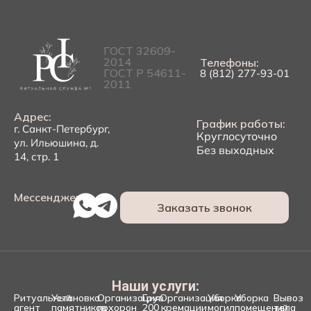
ГОСТ 32609-
2014
Телефоны:
ГОСТ Р 54611-
8 (812) 277-93-01
2011
Адрес:
График работы:
г. Санкт-Петербург,
Круглосуточно
ул. Ильюшина, д.
Без выходных
14, стр. 1
Мессенджеры:
Заказать звонок
Наши услуги:
Ритуальный
Установка
Организация
Груз
Организация
Уборка
Уборка
Вывоз
агент
памятников
похорон
200
кремации
могил
помещений
тела