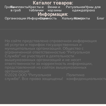
Каталог товаров:
Гробы
Комплекты
Кресты и
Венки и
Ритуальная
Урны для
в гроб
таблички
корзины
одежда
праха
Информация:
Организации
Информация
Стоимость
Калькулятор
Контакты
Блог
На сайте представлена справочная информация
об услугах и тарифах государственных и
муниципальных организаций. Общество с
ограниченной ответственностью "Ритуальная
Служба" не участвует в деятельности
вышеуказанных организаций и не несет
ответственности за корректность информации,
представленной на сайтах вышеуказанных
организаций.
©2026 ООО "Ритуальная
Политика
служба". Все права защищены!
конфиденциальност