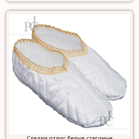
Следки атлас белые стеганые