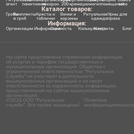
агент
памятников
похорон
200
кремации
могил
помещений
тела
Каталог товаров:
Гробы
Комплекты
Кресты и
Венки и
Ритуальная
Урны для
в гроб
таблички
корзины
одежда
праха
Информация:
Организации
Информация
Стоимость
Калькулятор
Контакты
Блог
На сайте представлена справочная информация
об услугах и тарифах государственных и
муниципальных организаций. Общество с
ограниченной ответственностью "Ритуальная
Служба" не участвует в деятельности
вышеуказанных организаций и не несет
ответственности за корректность информации,
представленной на сайтах вышеуказанных
организаций.
©2026 ООО "Ритуальная
Политика
служба". Все права защищены!
конфиденциальност