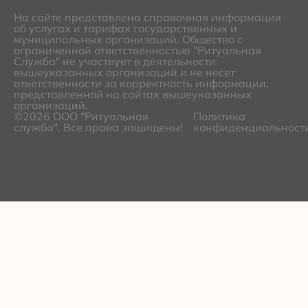
На сайте представлена справочная информация
об услугах и тарифах государственных и
муниципальных организаций. Общество с
ограниченной ответственностью "Ритуальная
Служба" не участвует в деятельности
вышеуказанных организаций и не несет
ответственности за корректность информации,
представленной на сайтах вышеуказанных
организаций.
©2026 ООО "Ритуальная
Политика
служба". Все права защищены!
конфиденциальност