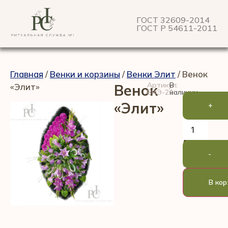
ГОСТ 32609-2014
ГОСТ Р 54611-2011
Главная
/
Венки и корзины
/
Венки Элит
/ Венок
Артикул:
В
«Элит»
Венок
ВИЭ-21
наличии
«Элит»
+
9
-
100
₽
В кор