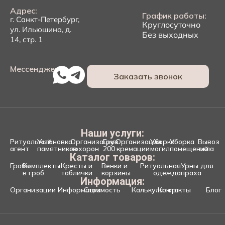
Адрес:
График работы:
г. Санкт-Петербург,
Круглосуточно
ул. Ильюшина, д.
Без выходных
14, стр. 1
Мессенджеры:
Заказать звонок
Наши услуги:
Ритуальный
Установка
Организация
Груз
Организация
Уборка
Уборка
Вывоз
агент
памятников
похорон
200
кремации
могил
помещений
тела
Каталог товаров:
Гробы
Комплекты
Кресты и
Венки и
Ритуальная
Урны для
в гроб
таблички
корзины
одежда
праха
Информация:
Организации
Информация
Стоимость
Калькулятор
Контакты
Блог