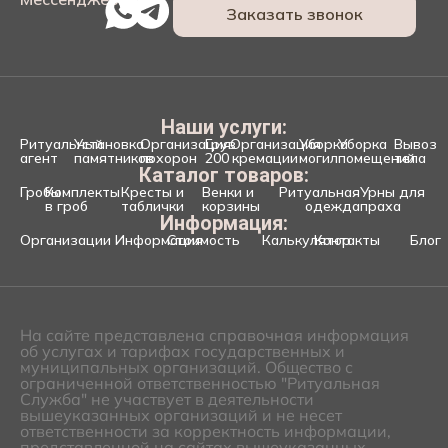
Заказать звонок
Наши услуги:
Ритуальный
Установка
Организация
Груз
Организация
Уборка
Уборка
Вывоз
агент
памятников
похорон
200
кремации
могил
помещений
тела
Каталог товаров:
Гробы
Комплекты
Кресты и
Венки и
Ритуальная
Урны для
в гроб
таблички
корзины
одежда
праха
Информация:
Организации
Информация
Стоимость
Калькулятор
Контакты
Блог
На сайте представлена справочная информация
об услугах и тарифах государственных и
муниципальных организаций. Общество с
ограниченной ответственностью "Ритуальная
Служба" не участвует в деятельности
вышеуказанных организаций и не несет
ответственности за корректность информации,
представленной на сайтах вышеуказанных