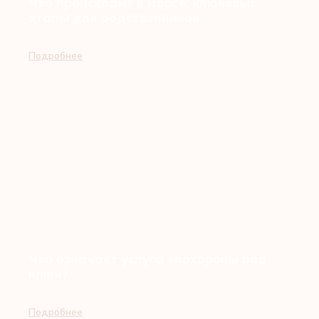
Что происходит в морге: ключевые
этапы для родственников
Подробнее
Что означает услуга «похороны под
ключ?
Подробнее