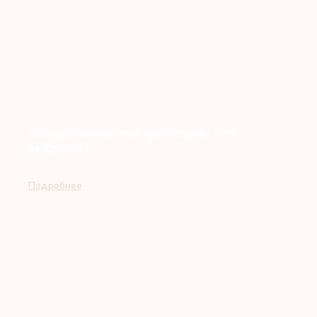
Захоронение или кремация, что
выбрать?
Подробнее