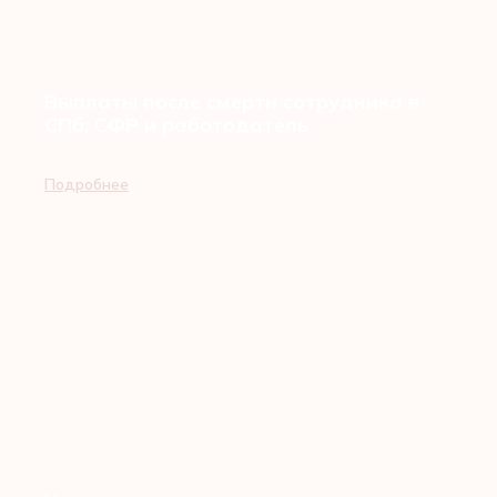
Выплаты после смерти сотрудника в
СПб: СФР и работодатель
Подробнее