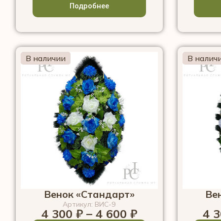
Подробнее
В наличии
В налич
Венок «Стандарт»
Ве
Артикул: ВИС-9
4 300
₽
–
4 600
₽
4 