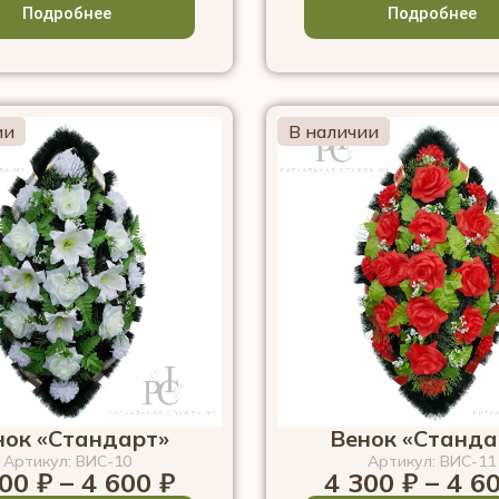
Подробнее
Подробнее
ии
В наличии
нок «Стандарт»
Венок «Станда
Артикул: ВИС-10
Артикул: ВИС-11
300
₽
–
4 600
₽
4 300
₽
–
4 6