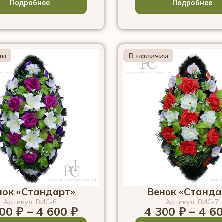
Подробнее
Подробнее
ии
В наличии
нок «Стандарт»
Венок «Станда
Артикул: ВИС-6
Артикул: ВИС-7
300
₽
–
4 600
₽
4 300
₽
–
4 6