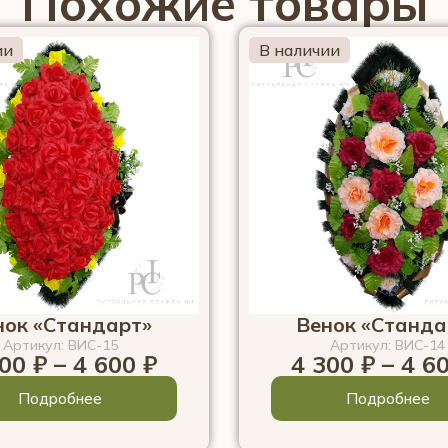
Похожие товары
ии
В наличии
нок «Стандарт»
Венок «Станда
Артикул: ВИС-15
Артикул: ВИС-14
300
₽
–
4 600
₽
4 300
₽
–
4 6
Подробнее
Подробнее