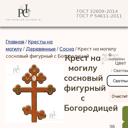
ГОСТ 32609-2014
ГОСТ Р 54611-2011
Главная
/
Кресты на
могилу
/
Деревянные
/
Сосна
/ Крест на могилу
Артикул:
В
сосновый фигурный с Богородицей
Крест на
КДС-122Г-
наличии
Цвет
Б
могилу
: Светл
сосновый
Светлы
фигурный
с
Очистит
Богородицей
38