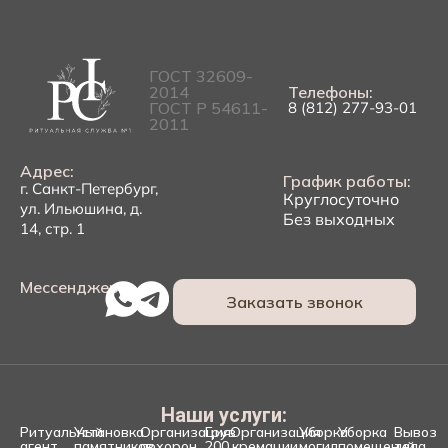
ГОСТ 32609-
2014
Телефоны:
ГОСТ Р 54611-
8 (812) 277-93-01
2011
Адрес:
График работы:
г. Санкт-Петербург,
Круглосуточно
ул. Ильюшина, д.
Без выходных
14, стр. 1
Мессенджеры:
Заказать звонок
Наши услуги:
Ритуальный
Установка
Организация
Груз
Организация
Уборка
Уборка
Вывоз
агент
памятников
похорон
200
кремации
могил
помещений
тела