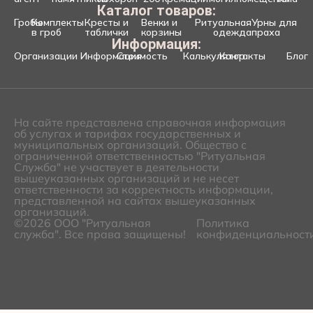
Каталог товаров:
Гробы
Комплекты
Кресты и
Венки и
Ритуальная
Урны для
в гроб
таблички
корзины
одежда
праха
Информация:
Организации
Информация
Стоимость
Калькулятор
Контакты
Блог
На сайте представлена справочная информация
об услугах и тарифах государственных и
муниципальных организаций. Общество с
ограниченной ответственностью "Ритуальная
Служба" не участвует в деятельности
вышеуказанных организаций и не несет
ответственности за корректность информации,
представленной на сайтах вышеуказанных
организаций.
©2026 ООО "Ритуальная
Политика
служба". Все права защищены!
конфиденциальност