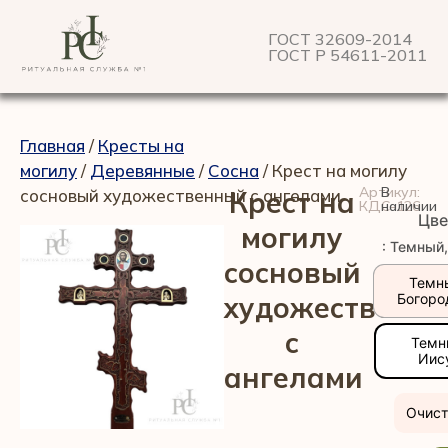
ГОСТ 32609-2014
ГОСТ Р 54611-2011
Главная
/
Кресты на
могилу
/
Деревянные
/
Сосна
/ Крест на могилу
Артикул:
В
сосновый художественный с ангелами
Крест на
КДС-126
наличии
Цве
могилу
: Темный
сосновый
Темн
художественн
Богоро
с
Темн
Иис
ангелами
Очист