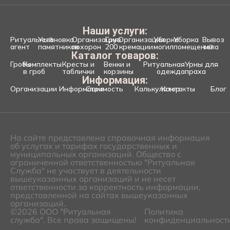
Наши услуги:
Ритуальный
Установка
Организация
Груз
Организация
Уборка
Уборка
Вывоз
агент
памятников
похорон
200
кремации
могил
помещений
тела
Каталог товаров:
Гробы
Комплекты
Кресты и
Венки и
Ритуальная
Урны для
в гроб
таблички
корзины
одежда
праха
Информация:
Организации
Информация
Стоимость
Калькулятор
Контакты
Блог
На сайте представлена справочная информация
об услугах и тарифах государственных и
муниципальных организаций. Общество с
ограниченной ответственностью "Ритуальная
Служба" не участвует в деятельности
вышеуказанных организаций и не несет
ответственности за корректность информации,
представленной на сайтах вышеуказанных
организаций.
©2026 ООО "Ритуальная
Политика
служба". Все права защищены!
конфиденциальност